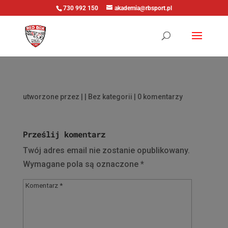
730 992 150
akademia@rbsport.pl
utworzone przez
|
| Bez kategorii |
0 komentarzy
Prześlij komentarz
Twój adres email nie zostanie opublikowany.
Wymagane pola są oznaczone
*