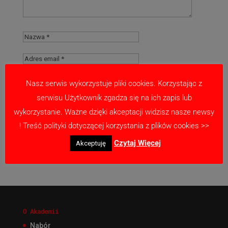
Nasz serwis wykorzystuje pliki cookies. Korzystając z
serwisu Użytkownik zgadza się na ich zapis lub
Zapamiętaj moje dane w tej przeglądarce
wykorzystanie. Ważne dzięki akceptacji widzisz nasze newsy
podczas pisania kolejnych komentarzy.
! Treść polityki dotyczącej korzystania z plików cookies >>
Czytaj Więcej
Akceptuję
O Akademii
Nabór