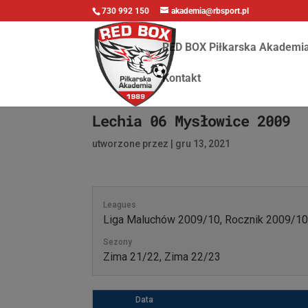
730 992 150
akademia@rbsport.pl
RED BOX Piłkarska Akademi
Kontakt
Lechia 06 Mysłowice 2009
utworzone przez
|
gru 13, 2021
Leagues
Liga Maluchów 2009/10, Rocznik 2009/1
Sezony
Zima 21/22, Zima 22/23
Data