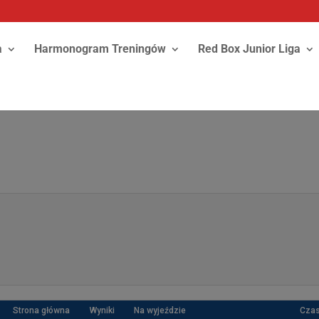
a
Harmonogram Treningów
Red Box Junior Liga
0
Strona główna
Wyniki
Na wyjeździe
Cza