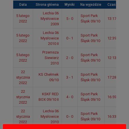
Data
Strona główna
Wyniki
Na wyjeździe
Czas
Lechia 06
5 lutego
Sport Park
Mysłowice
5 - 0
13:17
2022
Śląsk 09/10
2009
Lechia 06
5 lutego
Sport Park
Mysłowice
0 - 1
12:39
2022
Śląsk 09/10
2010 II
Przemsza
5 lutego
Sport Park
Siewierz
2 - 0
12:13
2022
Śląsk 09/10
2010
22
KS Chełmek
Sport Park
stycznia
3 - 1
17:28
09/10
Śląsk 09/10
2022
22
KSKF RED
Sport Park
stycznia
4 - 0
16:59
BOX 09/10 II
Śląsk 09/10
2022
22
Lechia 06
Sport Park
stycznia
Mysłowice
0 - 0
16:33
Śląsk 09/10
2022
2010