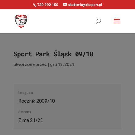
730 992 150
akademia@rbsport.pl
Sport Park Śląsk 09/10
utworzone przez
|
gru 13, 2021
Leagues
Rocznik 2009/10
Sezony
Zima 21/22