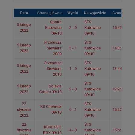
Data
Strona główna
Wyniki
Na wyjeździe
Czas
Sparta
ŚTS
5 lutego
Katowice
2 - 0
Katowice
15:42
2022
09/10
09/10
Przemsza
ŚTS
5 lutego
Siewierz
3 - 1
Katowice
14:36
2022
2009
09/10
Przemsza
ŚTS
5 lutego
Siewierz
1 - 0
Katowice
13:44
2022
2010
09/10
ŚTS
5 lutego
Solavia
2 - 0
Katowice
12:26
2022
Grojec 09/10
09/10
22
ŚTS
KS Chełmek
stycznia
0 - 1
Katowice
16:20
09/10
2022
09/10
22
ŚTS
KSKF RED
stycznia
4 - 0
Katowice
15:55
BOX 09/10