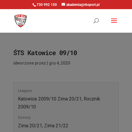
730 992 150
akademia@rbsport.pl
ŚTS Katowice 09/10
utworzone przez
|
gru 4, 2020
Leagues
Katowice 2009/10 Zima 20/21, Rocznik
2009/10
Sezony
Zima 20/21, Zima 21/22