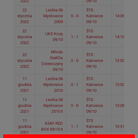
2022
09/10
22
Lechia 06
ŚTS
stycznia
Mysłowice
0 - 0
Katowice
14:36
2022
2009
09/10
22
ŚTS
UKS Kozy
stycznia
1 - 1
Katowice
14:10
09/10
2022
09/10
Młoda
22
ŚTS
GieKSa
stycznia
3 - 0
Katowice
13:30
Dziewczyny
2022
09/10
09/10
11
Lechia 06
ŚTS
grudnia
Mysłowice
0 - 1
Katowice
15:30
2021
2010
09/10
11
Lechia 06
ŚTS
grudnia
Mysłowice
3 - 0
Katowice
15:03
2021
2010 II
09/10
11
ŚTS
KSKF RED
grudnia
1 - 1
Katowice
13:31
BOX 09/10 II
2021
09/10