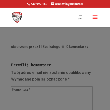
730 992 150
akademia@rbsport.pl
utworzone przez
|
| Bez kategorii |
0 komentarzy
Prześlij komentarz
Twój adres email nie zostanie opublikowany.
Wymagane pola są oznaczone
*