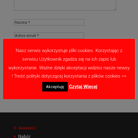
Nasz serwis wykorzystuje pliki cookies. Korzystając z
serwisu Użytkownik zgadza się na ich zapis lub
Zapamiętaj moje dane w tej przeglądarce
wykorzystanie. Ważne dzięki akceptacji widzisz nasze newsy
podczas pisania kolejnych komentarzy.
! Treść polityki dotyczącej korzystania z plików cookies >>
Czytaj Więcej
Akceptuję
O Akademii
Nabór