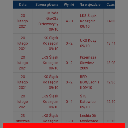
Data
Strona główna
Wyniki
Na wyjeździe
Czas
Młoda
20
LKS Śląsk
GieKSa
lutego
4 - 0
Koszęcin
14:33
Dziewczyny
2021
09/10
09/10
20
LKS Śląsk
UKS Kozy
lutego
Koszęcin
0 - 2
13:41
09/10
2021
09/10
20
LKS Śląsk
Przemsza
lutego
Koszęcin
0 - 2
Siewierz
13:02
2021
09/10
2009
20
LKS Śląsk
RED
lutego
Koszęcin
0 - 2
BOX/Lechia
12:36
2021
09/10
II 09/10
20
LKS Śląsk
ŚTS
lutego
Koszęcin
0 - 1
Katowice
12:10
2021
09/10
09/10
23
LKS Śląsk
Lechia 06
stycznia
Koszęcin
1 - 0
Mysłowice
13:18
2021
09/10
2010