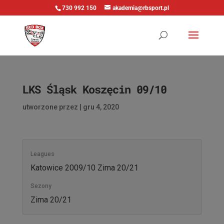
730 992 150
akademia@rbsport.pl
LKS Śląsk Koszęcin 09/10
utworzone przez
|
gru 4, 2020
Leagues
Katowice 2009/10 Zima 20/21
Sezony
Zima 20/21