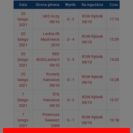
Data
Strona główna
Wyniki
Na wyjeździe
Czas
20
UKS Kozy
ROW Rybnik
lutego
0 - 2
17:10
09/10
09/10
2021
20
Lechia 06
ROW Rybnik
lutego
Mysłowice
0 - 4
15:39
09/10
2021
2010
20
RED
ROW Rybnik
lutego
BOX/Lechia II
0 - 3
14:20
09/10
2021
09/10
20
Rozwój
ROW Rybnik
lutego
Katowice
0 - 1
13:28
09/10
2021
09/10
7
ŚTS
ROW Rybnik
lutego
Katowice
0 - 2
13:57
09/10
2021
09/10
7
Przemsza
ROW Rybnik
lutego
Siewierz
0 - 1
13:18
09/10
2021
2009