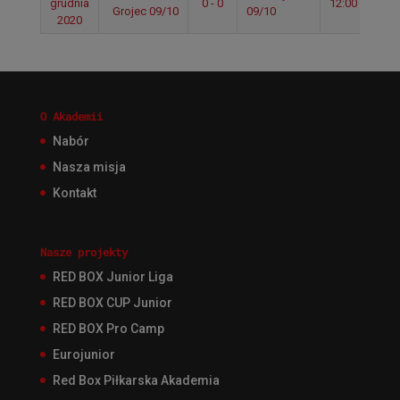
grudnia
0 - 0
12:00
Grojec 09/10
09/10
2020
O Akademii
Nabór
Nasza misja
Kontakt
Nasze projekty
RED BOX Junior Liga
RED BOX CUP Junior
RED BOX Pro Camp
Eurojunior
Red Box Piłkarska Akademia