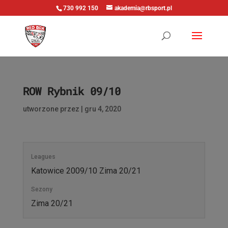
730 992 150
akademia@rbsport.pl
ROW Rybnik 09/10
utworzone przez
|
gru 4, 2020
Leagues
Katowice 2009/10 Zima 20/21
Sezony
Zima 20/21