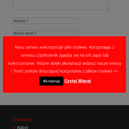
Nasz serwis wykorzystuje pliki cookies. Korzystając z
serwisu Użytkownik zgadza się na ich zapis lub
Zapamiętaj moje dane w tej przeglądarce
wykorzystanie. Ważne dzięki akceptacji widzisz nasze newsy
podczas pisania kolejnych komentarzy.
! Treść polityki dotyczącej korzystania z plików cookies >>
Czytaj Więcej
Akceptuję
O Akademii
Nabór