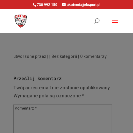
730 992 150
akademia@rbsport.pl
utworzone przez
|
| Bez kategorii |
0 komentarzy
Prześlij komentarz
Twój adres email nie zostanie opublikowany.
Wymagane pola są oznaczone
*