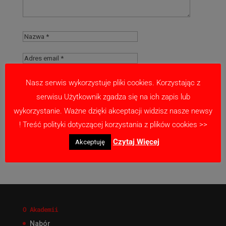
Nasz serwis wykorzystuje pliki cookies. Korzystając z
serwisu Użytkownik zgadza się na ich zapis lub
Zapamiętaj moje dane w tej przeglądarce
wykorzystanie. Ważne dzięki akceptacji widzisz nasze newsy
podczas pisania kolejnych komentarzy.
! Treść polityki dotyczącej korzystania z plików cookies >>
Czytaj Więcej
Akceptuję
O Akademii
Nabór