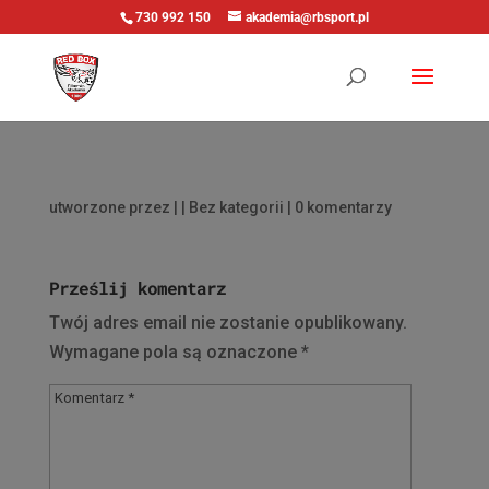
730 992 150
akademia@rbsport.pl
utworzone przez
|
| Bez kategorii |
0 komentarzy
Prześlij komentarz
Twój adres email nie zostanie opublikowany.
Wymagane pola są oznaczone
*