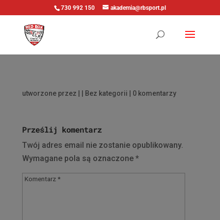
730 992 150
akademia@rbsport.pl
utworzone przez
|
| Bez kategorii |
0 komentarzy
Prześlij komentarz
Twój adres email nie zostanie opublikowany.
Wymagane pola są oznaczone
*