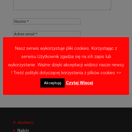
Nasz serwis wykorzystuje pliki cookies. Korzystając z
serwisu Użytkownik zgadza się na ich zapis lub
Zapamiętaj moje dane w tej przeglądarce
wykorzystanie. Ważne dzięki akceptacji widzisz nasze newsy
podczas pisania kolejnych komentarzy.
! Treść polityki dotyczącej korzystania z plików cookies >>
Czytaj Więcej
Akceptuję
O Akademii
Nabór