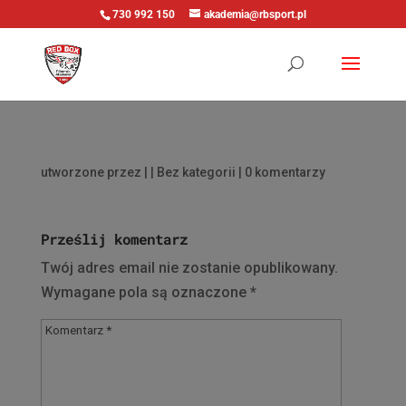
730 992 150
akademia@rbsport.pl
utworzone przez
|
| Bez kategorii |
0 komentarzy
Prześlij komentarz
Twój adres email nie zostanie opublikowany.
Wymagane pola są oznaczone
*