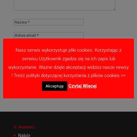
Nasz serwis wykorzystuje pliki cookies. Korzystając z
serwisu Użytkownik zgadza się na ich zapis lub
Zapamiętaj moje dane w tej przeglądarce
wykorzystanie. Ważne dzięki akceptacji widzisz nasze newsy
podczas pisania kolejnych komentarzy.
! Treść polityki dotyczącej korzystania z plików cookies >>
Czytaj Więcej
Akceptuję
O Akademii
Nabór