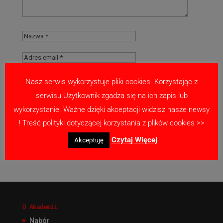
Nasz serwis wykorzystuje pliki cookies. Korzystając z
serwisu Użytkownik zgadza się na ich zapis lub
Zapamiętaj moje dane w tej przeglądarce
wykorzystanie. Ważne dzięki akceptacji widzisz nasze newsy
podczas pisania kolejnych komentarzy.
! Treść polityki dotyczącej korzystania z plików cookies >>
Czytaj Więcej
Akceptuję
O Akademii
Nabór