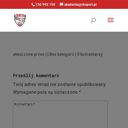
730 992 150
akademia@rbsport.pl
utworzone przez
|
| Bez kategorii |
0 komentarzy
Prześlij komentarz
Twój adres email nie zostanie opublikowany.
Wymagane pola są oznaczone
*