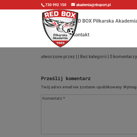
730 992 150
akademia@rbsport.pl
RED BOX Piłkarska Akademi
Kontakt
utworzone przez
|
| Bez kategorii |
0 komentarz
Prześlij komentarz
Twój adres email nie zostanie opublikowany.
Wymaga