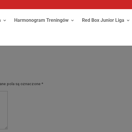
a
Harmonogram Treningów
Red Box Junior Liga
y
ne pola są oznaczone
*