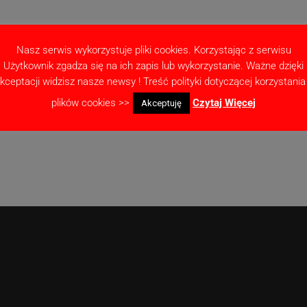
Nasz serwis wykorzystuje pliki cookies. Korzystając z serwisu
Użytkownik zgadza się na ich zapis lub wykorzystanie. Ważne dzięki
kceptacji widzisz nasze newsy ! Treść polityki dotyczącej korzystania
as pisania kolejnych komentarzy.
plików cookies >>
Czytaj Więcej
Akceptuję