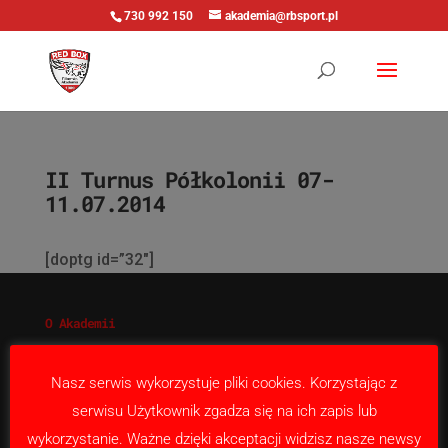
730 992 150
akademia@rbsport.pl
II Turnus Półkolonii 07-
11.07.2014
[doptg id=”32″]
O Akademii
Nabór
Nasza misja
Nasz serwis wykorzystuje pliki cookies. Korzystając z
Kontakt
serwisu Użytkownik zgadza się na ich zapis lub
wykorzystanie. Ważne dzięki akceptacji widzisz nasze newsy