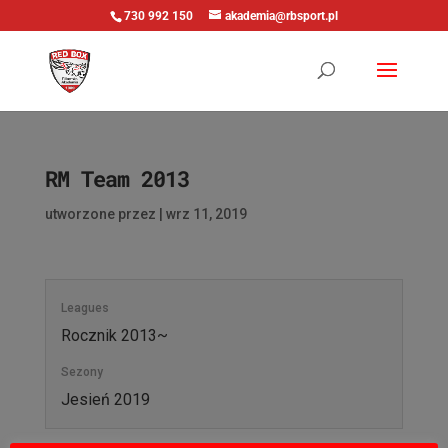
730 992 150
akademia@rbsport.pl
RM Team 2013
utworzone przez
|
wrz 11, 2019
Leagues
Rocznik 2013~
Sezony
Jesień 2019