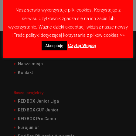
Data
Strona główna
Wyniki
Na wyjeździe
Czas
Nasz serwis wykorzystuje pliki cookies. Korzystając z
No data available in table
serwisu Użytkownik zgadza się na ich zapis lub
wykorzystanie. Ważne dzięki akceptacji widzisz nasze newsy
! Treść polityki dotyczącej korzystania z plików cookies >>
Czytaj Więcej
Akceptuję
O Akademii
Nabór
Nasza misja
Kontakt
Nasze projekty
RED BOX Junior Liga
RED BOX CUP Junior
RED BOX Pro Camp
Eurojunior