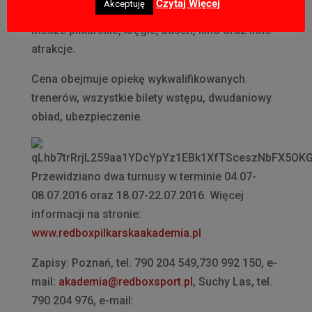
Czytaj Więcej
Akceptuję
W programie zaplanowaliśmy m.in. treningi i
mecze piłkarskie, kręgle, basen, kino oraz inne
atrakcje.
Cena obejmuje opiekę wykwalifikowanych
trenerów, wszystkie bilety wstępu, dwudaniowy
obiad, ubezpieczenie.
Przewidziano dwa turnusy w terminie 04.07-
08.07.2016 oraz 18.07-22.07.2016. Więcej
informacji na stronie:
www.redboxpilkarskaakademia.pl
Zapisy: Poznań, tel. 790 204 549,730 992 150, e-
mail:
akademia@redboxsport.pl
, Suchy Las, tel.
790 204 976, e-mail: