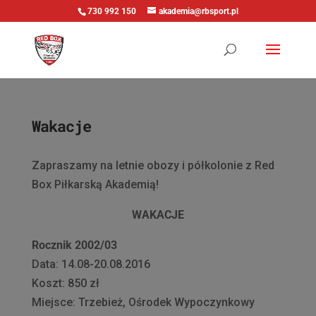
730 992 150
akademia@rbsport.pl
Wakacje
Zapraszamy na letnie obozy i półkolonie z Red
Box Piłkarską Akademią!
WAKACJE
Rocznik 2002/03
Data: 14.08-20.08.2016
Koszt: 850 zł
Miejsce: Trzebież, Ośrodek Wypoczynkowy