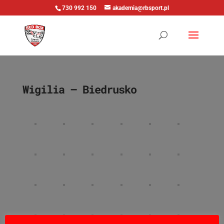
730 992 150
akademia@rbsport.pl
Wigilia – Biedrusko