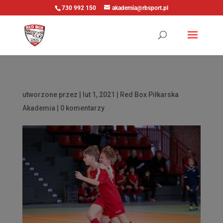
730 992 150
akademia@rbsport.pl
utworzone przez
|
lut 1, 2021
|
Red Box Piłkarska
Akademia
|
0 komentarzy