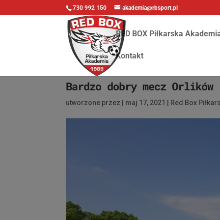
730 992 150
akademia@rbsport.pl
RED BOX Piłkarska Akademi
Kontakt
Bardzo dobry mecz Orlików
utworzone przez
|
maj 17, 2021
|
Red Box Piłka