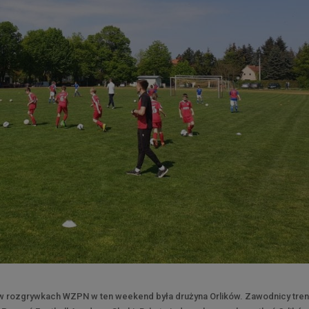
w rozgrywkach WZPN w ten weekend była drużyna Orlików. Zawodnicy tre