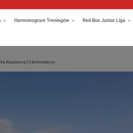
a
Harmonogram Treningów
Red Box Junior Liga
rska Akademia
|
0 komentarzy