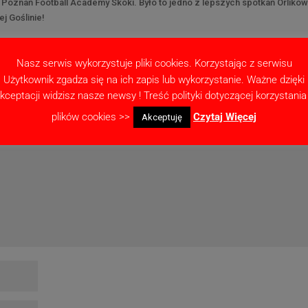
 Poznań Football Academy Skoki. Było to jedno z lepszych spotkań Orlikó
j Goślinie!
Nasz serwis wykorzystuje pliki cookies. Korzystając z serwisu
Użytkownik zgadza się na ich zapis lub wykorzystanie. Ważne dzięki
kceptacji widzisz nasze newsy ! Treść polityki dotyczącej korzystania
ne pola są oznaczone
*
plików cookies >>
Czytaj Więcej
Akceptuję