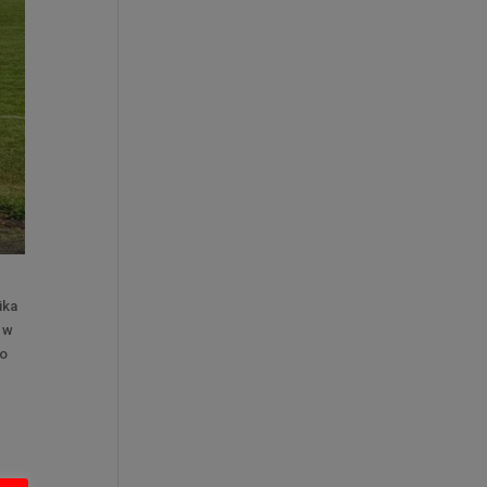
ika
w w
ko