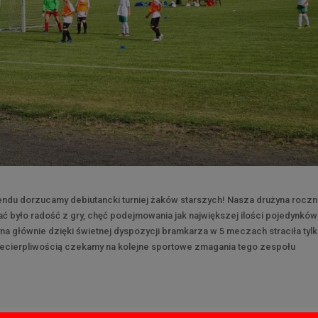
du dorzucamy debiutancki turniej żaków starszych! Nasza drużyna roczn
było radość z gry, chęć podejmowania jak największej ilości pojedynkó
̇yna głównie dzięki świetnej dyspozycji bramkarza w 5 meczach straciła tyl
 niecierpliwością czekamy na kolejne sportowe zmagania tego zespołu