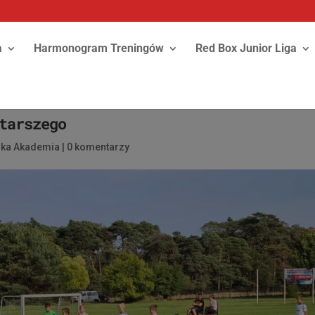
a
Harmonogram Treningów
Red Box Junior Liga
tarszego
ska Akademia
|
0 komentarzy