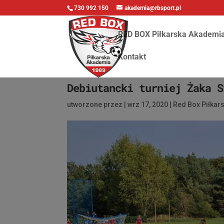
730 992 150
akademia@rbsport.pl
RED BOX Piłkarska Akademi
Kontakt
Debiutancki turniej Żaka S
utworzone przez
|
wrz 17, 2020
|
Red Box Piłkar