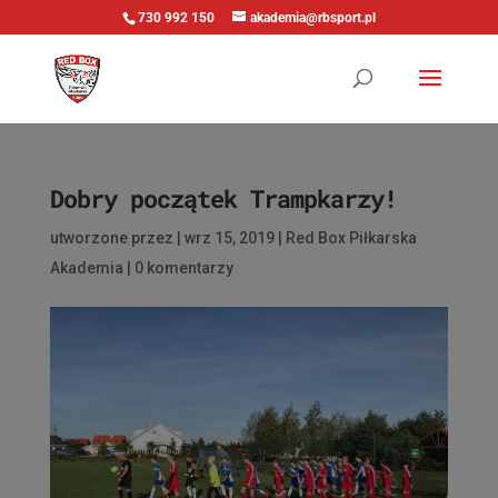
730 992 150
akademia@rbsport.pl
Dobry początek Trampkarzy!
utworzone przez
|
wrz 15, 2019
|
Red Box Piłkarska
Akademia
|
0 komentarzy