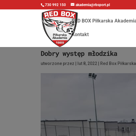
730 992 150
akademia@rbsport.pl
RED BOX Piłkarska Akademi
Kontakt
Dobry występ młodzika
utworzone przez
|
lut 8, 2022
|
Red Box Piłkarsk