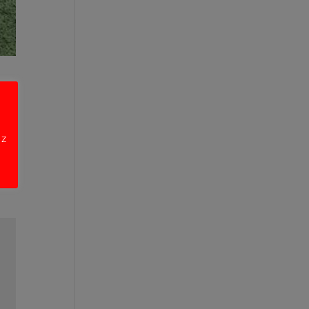
ony
 z