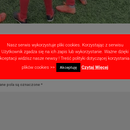
ny z Wartą Śrem. Nasi chłopcy tego dnia pokazali się z bardzo dobrej str
Nasz serwis wykorzystuje pliki cookies. Korzystając z serwisu
Użytkownik zgadza się na ich zapis lub wykorzystanie. Ważne dzięki
kceptacji widzisz nasze newsy ! Treść polityki dotyczącej korzystania
plików cookies >>
Czytaj Więcej
Akceptuję
ne pola są oznaczone
*