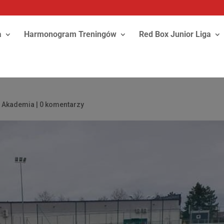
a
Harmonogram Treningów
Red Box Junior Liga
a Akademia
|
0 komentarzy