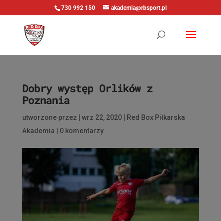
730 992 150
akademia@rbsport.pl
Dobry występ Orlików z
Poznania
utworzone przez
|
wrz 22, 2020
|
Red Box Piłkarska
Akademia
|
0 komentarzy