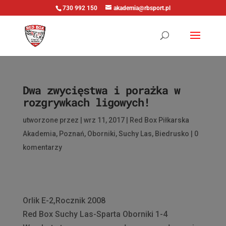
730 992 150
akademia@rbsport.pl
Dwa zwycięstwa i porażka w
rozgrywkach ligowych!
utworzone przez
|
wrz 11, 2017
|
Red Box Piłkarska
Akademia
,
Poznań
,
Oborniki
,
Suchy Las
,
Biedrusko
|
0
komentarzy
Orlik E-2,Rocznik 2008
Red Box Suchy Las-Sparta Oborniki 1-4