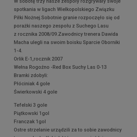
W sobotę trzy nasze zespoły rozgrywały swoje
spotkania w ligach Wielkopolskiego Związku
Piłki Nożnej.Sobotnie granie rozpoczęło się od
porażki naszego zespołu z Suchego Lasu
z rocznika 2008/09.Zawodnicy trenera Dawida
Macha ulegli na swoim boisku Sparcie Oborniki
1-4.
Orlik E-1,rocznik 2007
Wełna Rogoźno -Red Box Suchy Las 0-13
Bramki zdobyli:
Płóciniak 4 gole
Świerkowski 4 gole
Tefelski 3 gole
Piątkowski 1gol
Franczak 1gol
Ostre strzelanie urządzili za to sobie zawodnicy