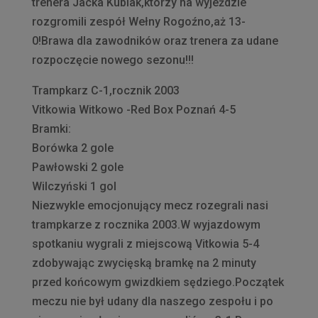
trenera Jacka Kubiak,którzy na wyjeździe
rozgromili zespół Wełny Rogoźno,aż 13-
0!Brawa dla zawodników oraz trenera za udane
rozpoczęcie nowego sezonu!!!
Trampkarz C-1,rocznik 2003
Vitkowia Witkowo -Red Box Poznań 4-5
Bramki:
Borówka 2 gole
Pawłowski 2 gole
Wilczyński 1 gol
Niezwykle emocjonujący mecz rozegrali nasi
trampkarze z rocznika 2003.W wyjazdowym
spotkaniu wygrali z miejscową Vitkowia 5-4
zdobywając zwycięską bramkę na 2 minuty
przed końcowym gwizdkiem sędziego.Początek
meczu nie był udany dla naszego zespołu i po