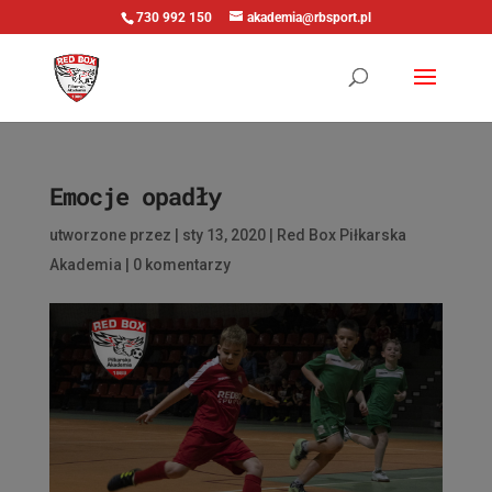
730 992 150
akademia@rbsport.pl
Emocje opadły
utworzone przez
|
sty 13, 2020
|
Red Box Piłkarska
Akademia
|
0 komentarzy