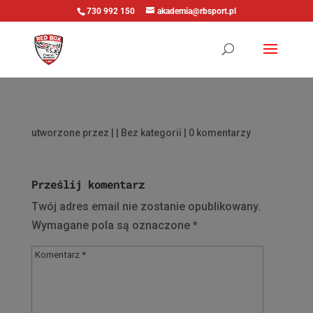
730 992 150
akademia@rbsport.pl
utworzone przez
|
| Bez kategorii |
0 komentarzy
Prześlij komentarz
Twój adres email nie zostanie opublikowany.
Wymagane pola są oznaczone
*