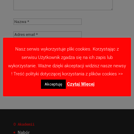
Nasz serwis wykorzystuje pliki cookies. Korzystając z
serwisu Użytkownik zgadza się na ich zapis lub
Zapamiętaj moje dane w tej przeglądarce
wykorzystanie. Ważne dzięki akceptacji widzisz nasze newsy
podczas pisania kolejnych komentarzy.
! Treść polityki dotyczącej korzystania z plików cookies >>
Czytaj Więcej
Akceptuję
O Akademii
Nabór