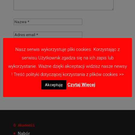
Nasz serwis wykorzystuje pliki cookies. Korzystając z
serwisu Użytkownik zgadza się na ich zapis lub
Zapamiętaj moje dane w tej przeglądarce
wykorzystanie. Ważne dzięki akceptacji widzisz nasze newsy
podczas pisania kolejnych komentarzy.
! Treść polityki dotyczącej korzystania z plików cookies >>
Czytaj Więcej
Akceptuję
O Akademii
Nabór