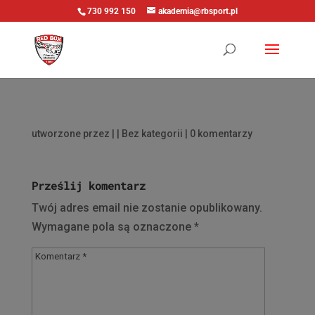
730 992 150
akademia@rbsport.pl
utworzone przez
|
| Bez kategorii |
0 komentarzy
Prześlij komentarz
Twój adres email nie zostanie opublikowany.
Wymagane pola są oznaczone
*