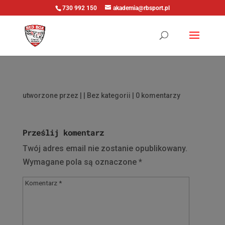
730 992 150
akademia@rbsport.pl
utworzone przez
|
| Bez kategorii |
0 komentarzy
Prześlij komentarz
Twój adres email nie zostanie opublikowany.
Wymagane pola są oznaczone
*