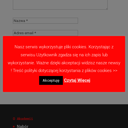
Nasz serwis wykorzystuje pliki cookies. Korzystając z
serwisu Użytkownik zgadza się na ich zapis lub
Zapamiętaj moje dane w tej przeglądarce
wykorzystanie. Ważne dzięki akceptacji widzisz nasze newsy
podczas pisania kolejnych komentarzy.
! Treść polityki dotyczącej korzystania z plików cookies >>
Czytaj Więcej
Akceptuję
O Akademii
Nabór