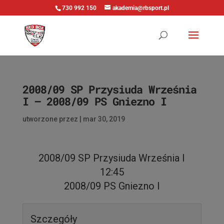
730 992 150
akademia@rbsport.pl
2008/09 SP Przysiuda Września
I – 2008/09 PS Gniezno I
utworzone przez
|
mar 30, 2019
2008/09 SP Przysiuda Września I
12:45
2008/09 PS Gniezno I
Szczegóły