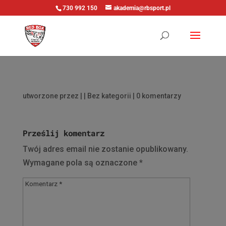
730 992 150
akademia@rbsport.pl
utworzone przez
|
| Bez kategorii |
0 komentarzy
Prześlij komentarz
Twój adres email nie zostanie opublikowany.
Wymagane pola są oznaczone
*