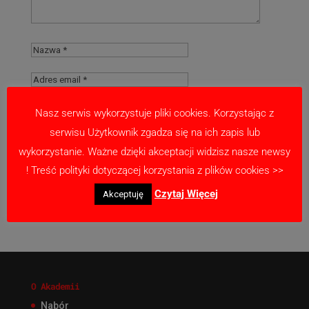
Nasz serwis wykorzystuje pliki cookies. Korzystając z
serwisu Użytkownik zgadza się na ich zapis lub
Zapamiętaj moje dane w tej przeglądarce
wykorzystanie. Ważne dzięki akceptacji widzisz nasze newsy
podczas pisania kolejnych komentarzy.
! Treść polityki dotyczącej korzystania z plików cookies >>
Czytaj Więcej
Akceptuję
O Akademii
Nabór