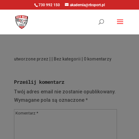
730 992 150
akademia@rbsport.pl
utworzone przez
|
| Bez kategorii |
0 komentarzy
Prześlij komentarz
Twój adres email nie zostanie opublikowany.
Wymagane pola są oznaczone
*