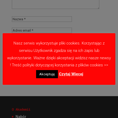
Nasz serwis wykorzystuje pliki cookies. Korzystając z
serwisu Użytkownik zgadza się na ich zapis lub
Zapamiętaj moje dane w tej przeglądarce
wykorzystanie. Ważne dzięki akceptacji widzisz nasze newsy
podczas pisania kolejnych komentarzy.
! Treść polityki dotyczącej korzystania z plików cookies >>
Czytaj Więcej
Akceptuję
O Akademii
Nabór