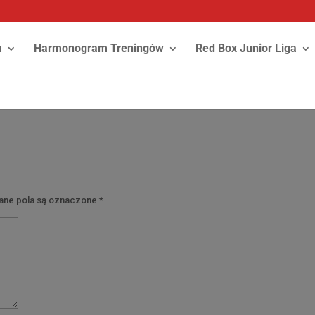
a
Harmonogram Treningów
Red Box Junior Liga
y
ne pola są oznaczone
*