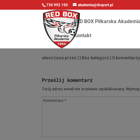
730 992 150
akademia@rbsport.pl
RED BOX Piłkarska Akademi
Kontakt
utworzone przez
|
| Bez kategorii |
0 komentarz
Prześlij komentarz
Twój adres email nie zostanie opublikowany.
Wymaga