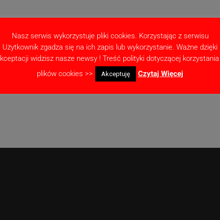
Nasz serwis wykorzystuje pliki cookies. Korzystając z serwisu
Użytkownik zgadza się na ich zapis lub wykorzystanie. Ważne dzięki
kceptacji widzisz nasze newsy ! Treść polityki dotyczącej korzystania
as pisania kolejnych komentarzy.
plików cookies >>
Czytaj Więcej
Akceptuję