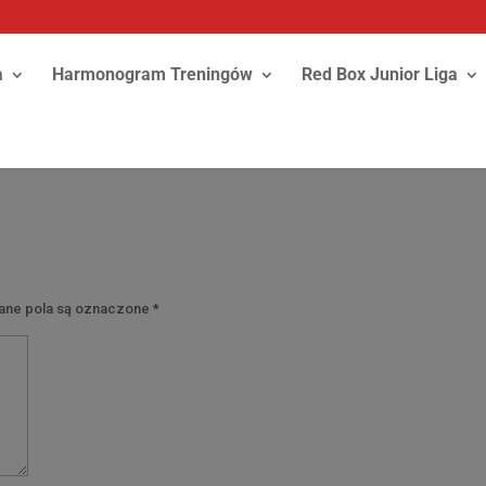
a
Harmonogram Treningów
Red Box Junior Liga
y
ne pola są oznaczone
*