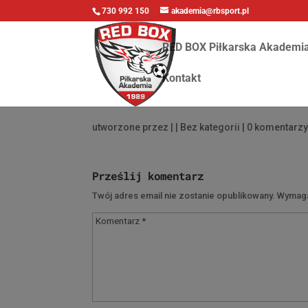
730 992 150
akademia@rbsport.pl
RED BOX Piłkarska Akademi
Kontakt
utworzone przez
|
| Bez kategorii |
0 komentarz
Prześlij komentarz
Twój adres email nie zostanie opublikowany.
Wymaga