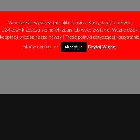
Nasz serwis wykorzystuje pliki cookies. Korzystając z serwisu
Użytkownik zgadza się na ich zapis lub wykorzystanie. Ważne dzięki
kceptacji widzisz nasze newsy ! Treść polityki dotyczącej korzystania
as pisania kolejnych komentarzy.
plików cookies >>
Czytaj Więcej
Akceptuję