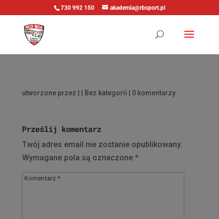
730 992 150
akademia@rbsport.pl
utworzone przez
|
| Bez kategorii |
0 komentarzy
Prześlij komentarz
Twój adres email nie zostanie opublikowany.
Wymagane pola są oznaczone
*