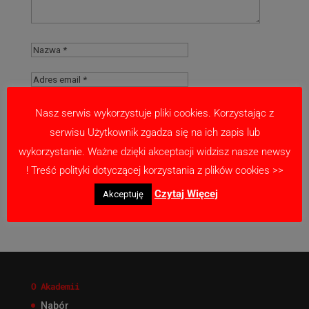
Nasz serwis wykorzystuje pliki cookies. Korzystając z
serwisu Użytkownik zgadza się na ich zapis lub
Zapamiętaj moje dane w tej przeglądarce
wykorzystanie. Ważne dzięki akceptacji widzisz nasze newsy
podczas pisania kolejnych komentarzy.
! Treść polityki dotyczącej korzystania z plików cookies >>
Czytaj Więcej
Akceptuję
O Akademii
Nabór