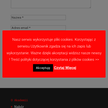
Nasz serwis wykorzystuje pliki cookies. Korzystając z
serwisu Użytkownik zgadza się na ich zapis lub
Zapamiętaj moje dane w tej przeglądarce
wykorzystanie. Ważne dzięki akceptacji widzisz nasze newsy
podczas pisania kolejnych komentarzy.
! Treść polityki dotyczącej korzystania z plików cookies >>
Czytaj Więcej
Akceptuję
O Akademii
Nabór