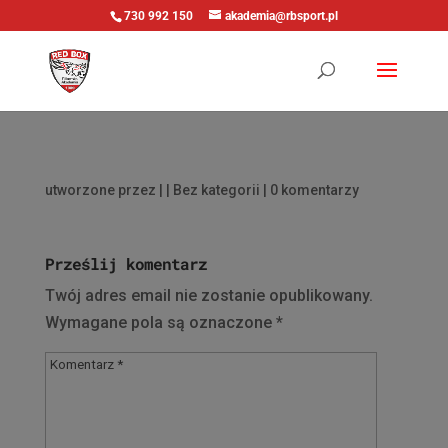
730 992 150
akademia@rbsport.pl
utworzone przez
|
| Bez kategorii |
0 komentarzy
Prześlij komentarz
Twój adres email nie zostanie opublikowany.
Wymagane pola są oznaczone
*