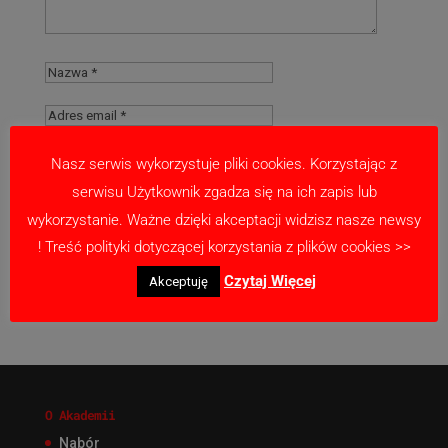
Nasz serwis wykorzystuje pliki cookies. Korzystając z
serwisu Użytkownik zgadza się na ich zapis lub
Zapamiętaj moje dane w tej przeglądarce
wykorzystanie. Ważne dzięki akceptacji widzisz nasze newsy
podczas pisania kolejnych komentarzy.
! Treść polityki dotyczącej korzystania z plików cookies >>
Czytaj Więcej
Akceptuję
O Akademii
Nabór