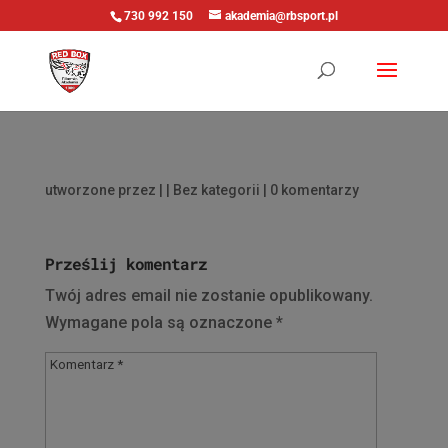
730 992 150
akademia@rbsport.pl
utworzone przez
|
| Bez kategorii |
0 komentarzy
Prześlij komentarz
Twój adres email nie zostanie opublikowany.
Wymagane pola są oznaczone
*