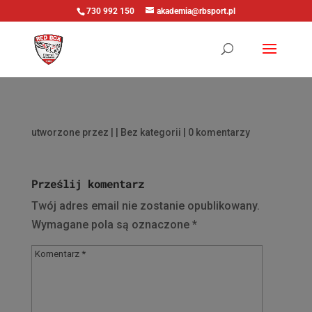
730 992 150
akademia@rbsport.pl
utworzone przez
|
| Bez kategorii |
0 komentarzy
Prześlij komentarz
Twój adres email nie zostanie opublikowany.
Wymagane pola są oznaczone
*