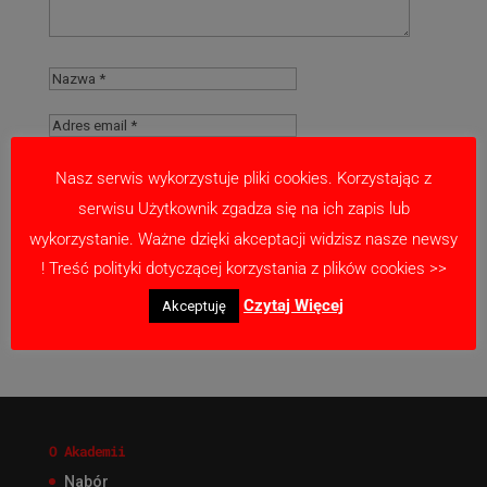
Nasz serwis wykorzystuje pliki cookies. Korzystając z
serwisu Użytkownik zgadza się na ich zapis lub
Zapamiętaj moje dane w tej przeglądarce
wykorzystanie. Ważne dzięki akceptacji widzisz nasze newsy
podczas pisania kolejnych komentarzy.
! Treść polityki dotyczącej korzystania z plików cookies >>
Czytaj Więcej
Akceptuję
O Akademii
Nabór