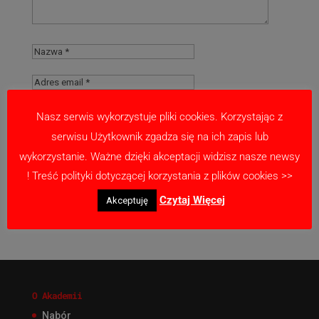
Nasz serwis wykorzystuje pliki cookies. Korzystając z
serwisu Użytkownik zgadza się na ich zapis lub
Zapamiętaj moje dane w tej przeglądarce
wykorzystanie. Ważne dzięki akceptacji widzisz nasze newsy
podczas pisania kolejnych komentarzy.
! Treść polityki dotyczącej korzystania z plików cookies >>
Czytaj Więcej
Akceptuję
O Akademii
Nabór