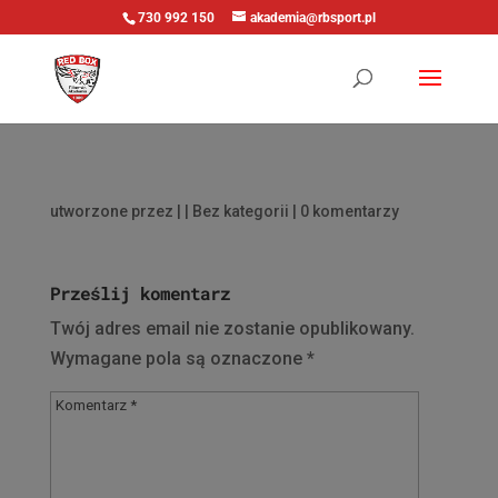
730 992 150
akademia@rbsport.pl
utworzone przez
|
| Bez kategorii |
0 komentarzy
Prześlij komentarz
Twój adres email nie zostanie opublikowany.
Wymagane pola są oznaczone
*