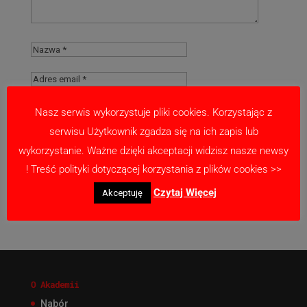
Nasz serwis wykorzystuje pliki cookies. Korzystając z
serwisu Użytkownik zgadza się na ich zapis lub
Zapamiętaj moje dane w tej przeglądarce
wykorzystanie. Ważne dzięki akceptacji widzisz nasze newsy
podczas pisania kolejnych komentarzy.
! Treść polityki dotyczącej korzystania z plików cookies >>
Czytaj Więcej
Akceptuję
O Akademii
Nabór