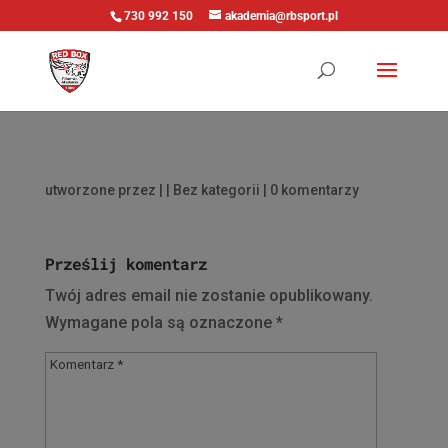
730 992 150
akademia@rbsport.pl
utworzone przez
|
| Bez kategorii |
0 komentarzy
Prześlij komentarz
Twój adres email nie zostanie opublikowany.
Wymagane pola są oznaczone
*