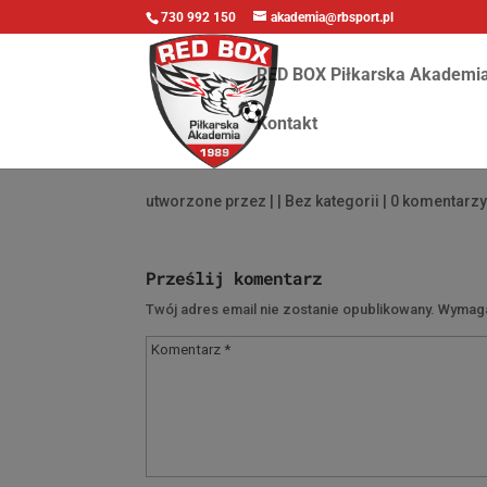
730 992 150
akademia@rbsport.pl
RED BOX Piłkarska Akademi
Kontakt
utworzone przez
|
| Bez kategorii |
0 komentarz
Prześlij komentarz
Twój adres email nie zostanie opublikowany.
Wymaga