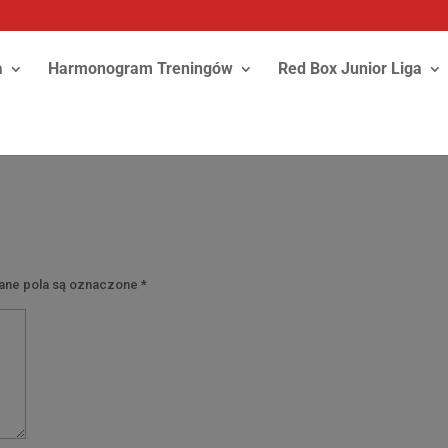
a
Harmonogram Treningów
Red Box Junior Liga
y
ne pola są oznaczone
*