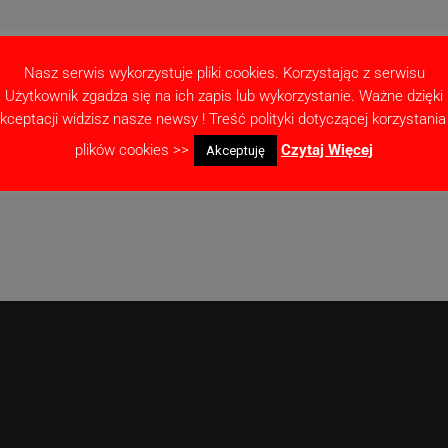
Nasz serwis wykorzystuje pliki cookies. Korzystając z serwisu
Użytkownik zgadza się na ich zapis lub wykorzystanie. Ważne dzięki
kceptacji widzisz nasze newsy ! Treść polityki dotyczącej korzystania
as pisania kolejnych komentarzy.
plików cookies >>
Czytaj Więcej
Akceptuję