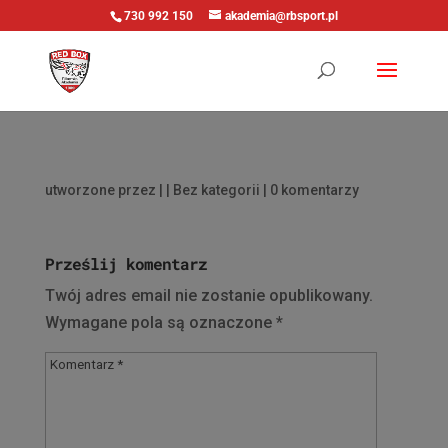
730 992 150
akademia@rbsport.pl
utworzone przez
|
| Bez kategorii |
0 komentarzy
Prześlij komentarz
Twój adres email nie zostanie opublikowany.
Wymagane pola są oznaczone
*