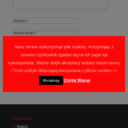
Nasz serwis wykorzystuje pliki cookies. Korzystając z
serwisu Użytkownik zgadza się na ich zapis lub
Zapamiętaj moje dane w tej przeglądarce
wykorzystanie. Ważne dzięki akceptacji widzisz nasze newsy
podczas pisania kolejnych komentarzy.
! Treść polityki dotyczącej korzystania z plików cookies >>
Czytaj Więcej
Akceptuję
O Akademii
Nabór