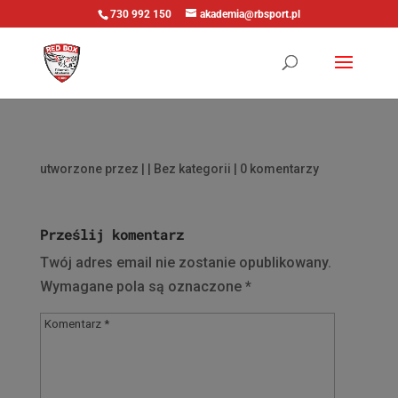
730 992 150
akademia@rbsport.pl
utworzone przez
|
| Bez kategorii |
0 komentarzy
Prześlij komentarz
Twój adres email nie zostanie opublikowany.
Wymagane pola są oznaczone
*