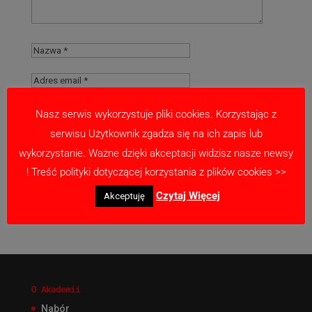
Nasz serwis wykorzystuje pliki cookies. Korzystając z
serwisu Użytkownik zgadza się na ich zapis lub
Zapamiętaj moje dane w tej przeglądarce
wykorzystanie. Ważne dzięki akceptacji widzisz nasze newsy
podczas pisania kolejnych komentarzy.
! Treść polityki dotyczącej korzystania z plików cookies >>
Czytaj Więcej
Akceptuję
O Akademii
Nabór