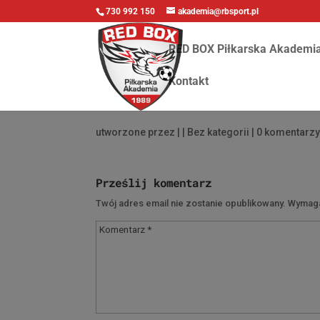
730 992 150
akademia@rbsport.pl
RED BOX Piłkarska Akademi
Kontakt
utworzone przez
|
| Bez kategorii |
0 komentarz
Prześlij komentarz
Twój adres email nie zostanie opublikowany.
Wymaga