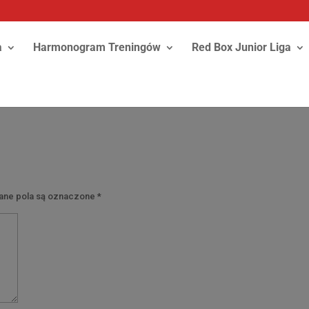
a
Harmonogram Treningów
Red Box Junior Liga
y
ne pola są oznaczone
*