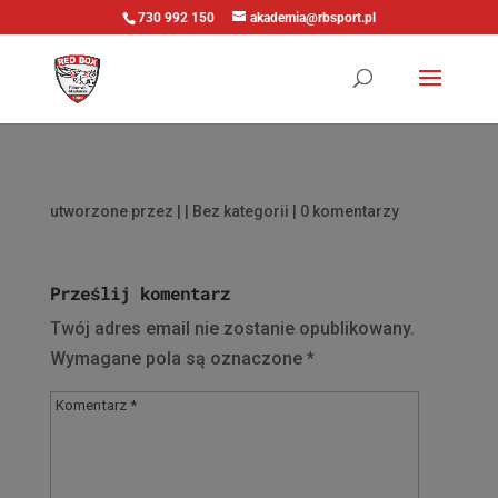
730 992 150
akademia@rbsport.pl
utworzone przez
|
| Bez kategorii |
0 komentarzy
Prześlij komentarz
Twój adres email nie zostanie opublikowany.
Wymagane pola są oznaczone
*