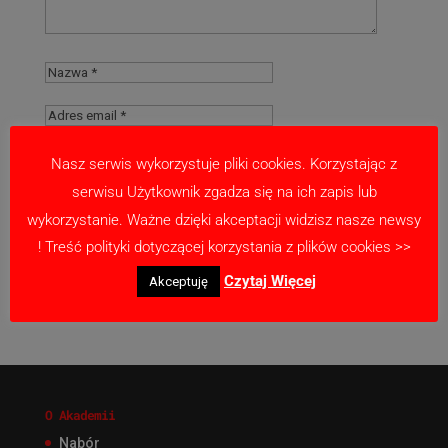
Nasz serwis wykorzystuje pliki cookies. Korzystając z
serwisu Użytkownik zgadza się na ich zapis lub
Zapamiętaj moje dane w tej przeglądarce
wykorzystanie. Ważne dzięki akceptacji widzisz nasze newsy
podczas pisania kolejnych komentarzy.
! Treść polityki dotyczącej korzystania z plików cookies >>
Czytaj Więcej
Akceptuję
O Akademii
Nabór