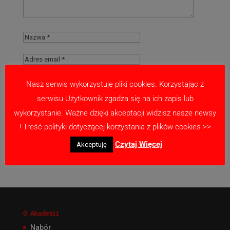
Nasz serwis wykorzystuje pliki cookies. Korzystając z
serwisu Użytkownik zgadza się na ich zapis lub
Zapamiętaj moje dane w tej przeglądarce
wykorzystanie. Ważne dzięki akceptacji widzisz nasze newsy
podczas pisania kolejnych komentarzy.
! Treść polityki dotyczącej korzystania z plików cookies >>
Czytaj Więcej
Akceptuję
O Akademii
Nabór