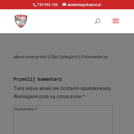
730 992 150
akademia@rbsport.pl
utworzone przez
|
| Bez kategorii |
0 komentarzy
Prześlij komentarz
Twój adres email nie zostanie opublikowany.
Wymagane pola są oznaczone
*