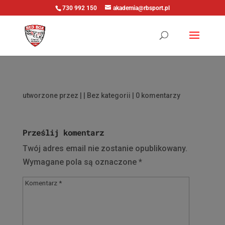
730 992 150
akademia@rbsport.pl
utworzone przez
|
| Bez kategorii |
0 komentarzy
Prześlij komentarz
Twój adres email nie zostanie opublikowany.
Wymagane pola są oznaczone
*