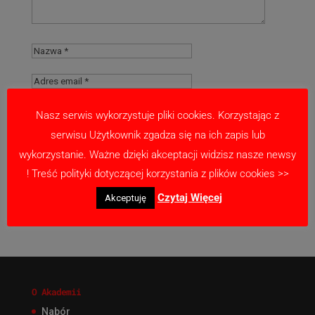
Nasz serwis wykorzystuje pliki cookies. Korzystając z
serwisu Użytkownik zgadza się na ich zapis lub
Zapamiętaj moje dane w tej przeglądarce
wykorzystanie. Ważne dzięki akceptacji widzisz nasze newsy
podczas pisania kolejnych komentarzy.
! Treść polityki dotyczącej korzystania z plików cookies >>
Czytaj Więcej
Akceptuję
O Akademii
Nabór