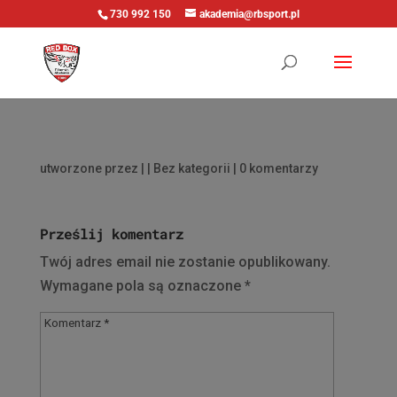
730 992 150
akademia@rbsport.pl
utworzone przez
|
| Bez kategorii |
0 komentarzy
Prześlij komentarz
Twój adres email nie zostanie opublikowany.
Wymagane pola są oznaczone
*