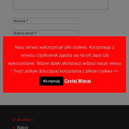
Nasz serwis wykorzystuje pliki cookies. Korzystając z
serwisu Użytkownik zgadza się na ich zapis lub
Zapamiętaj moje dane w tej przeglądarce
wykorzystanie. Ważne dzięki akceptacji widzisz nasze newsy
podczas pisania kolejnych komentarzy.
! Treść polityki dotyczącej korzystania z plików cookies >>
Czytaj Więcej
Akceptuję
O Akademii
Nabór