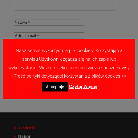
Nasz serwis wykorzystuje pliki cookies. Korzystając z
serwisu Użytkownik zgadza się na ich zapis lub
Zapamiętaj moje dane w tej przeglądarce
wykorzystanie. Ważne dzięki akceptacji widzisz nasze newsy
podczas pisania kolejnych komentarzy.
! Treść polityki dotyczącej korzystania z plików cookies >>
Czytaj Więcej
Akceptuję
O Akademii
Nabór