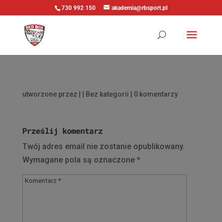
730 992 150
akademia@rbsport.pl
utworzone przez
|
| Bez kategorii |
0 komentarzy
Prześlij komentarz
Twój adres email nie zostanie opublikowany.
Wymagane pola są oznaczone
*