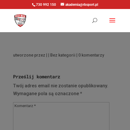
730 992 150
akademia@rbsport.pl
utworzone przez
|
| Bez kategorii |
0 komentarzy
Prześlij komentarz
Twój adres email nie zostanie opublikowany.
Wymagane pola są oznaczone
*