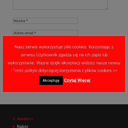
Nasz serwis wykorzystuje pliki cookies. Korzystając z
serwisu Użytkownik zgadza się na ich zapis lub
Zapamiętaj moje dane w tej przeglądarce
wykorzystanie. Ważne dzięki akceptacji widzisz nasze newsy
podczas pisania kolejnych komentarzy.
! Treść polityki dotyczącej korzystania z plików cookies >>
Czytaj Więcej
Akceptuję
O Akademii
Nabór