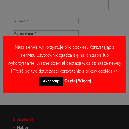
Nasz serwis wykorzystuje pliki cookies. Korzystając z
serwisu Użytkownik zgadza się na ich zapis lub
Zapamiętaj moje dane w tej przeglądarce
wykorzystanie. Ważne dzięki akceptacji widzisz nasze newsy
podczas pisania kolejnych komentarzy.
! Treść polityki dotyczącej korzystania z plików cookies >>
Czytaj Więcej
Akceptuję
O Akademii
Nabór