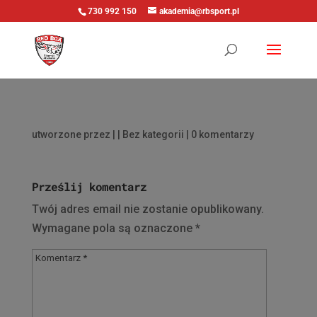
730 992 150
akademia@rbsport.pl
utworzone przez
|
| Bez kategorii |
0 komentarzy
Prześlij komentarz
Twój adres email nie zostanie opublikowany.
Wymagane pola są oznaczone
*